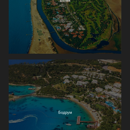
Белек
Бодрум