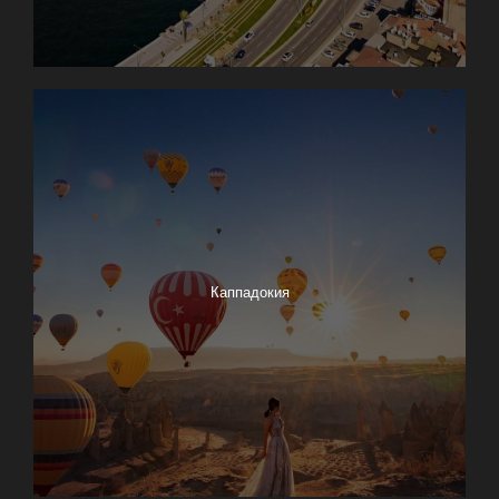
Каппадокия