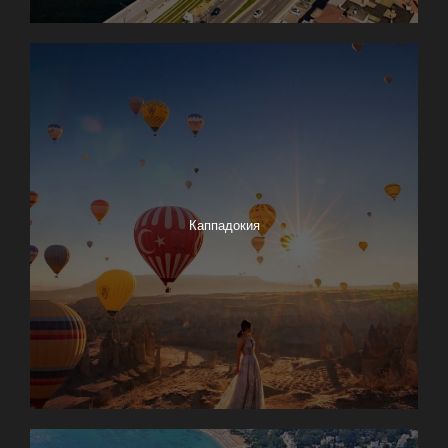
Каппадокия