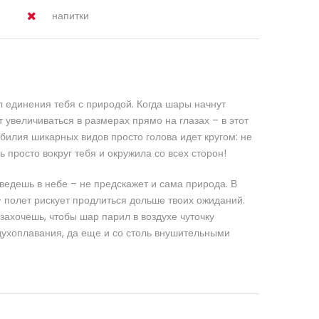
напитки
л единения тебя с природой. Когда шары начнут
т увеличиваться в размерах прямо на глазах – в этот
билия шикарных видов просто голова идет кругом: не
ь просто вокруг тебя и окружила со всех сторон!
оведешь в небе – не предскажет и сама природа. В
– полет рискует продлиться дольше твоих ожиданий.
захочешь, чтобы шар парил в воздухе чуточку
духоплавания, да еще и со столь внушительными