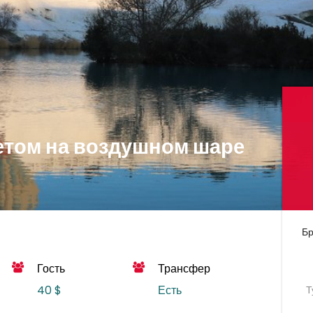
летом на воздушном шаре
Бр
Гость
Трансфер
40 $
Есть
Т