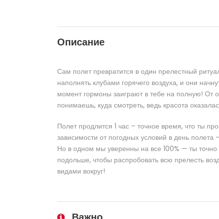
Описание
Сам полет превратится в один прелестный ритуа
наполнять клубами горячего воздуха, и они начну
момент гормоны заиграют в тебе на полную! От о
понимаешь, куда смотреть, ведь красота оказалас
Полет продлится 1 час – точное время, что ты пр
зависимости от погодных условий в день полета 
Но в одном мы уверенны на все 100% — ты точно 
подольше, чтобы распробовать всю прелесть воз
видами вокруг!
Важно