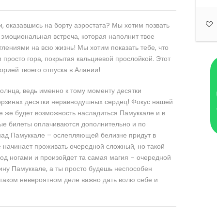
и, оказавшись на борту аэростата? Мы хотим позвать
 эмоциональная встреча, которая наполнит твое
лениями на всю жизнь! Мы хотим показать тебе, что
 просто гора, покрытая кальциевой прослойкой. Этот
торией твоего отпуска в Алании!
олнца, ведь именно к тому моменту десятки
корзинах десятки неравнодушных сердец! Фокус нашей
се же будет возможность насладиться Памуккале и в
ые билеты оплачиваются дополнительно и по
 над Памуккале – ослепляющей белизне придут в
 начинает проживать очередной сложный, но такой
под ногами и произойдет та самая магия – очередной
ину Памуккале, а ты просто будешь неспособен
 таком невероятном деле важно дать волю себе и