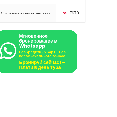
Cохранить в список желаний
7678
Мгновенное
бронирование в
Whatsapp
Без кредитных карт - Без
первоначального взноса
Бронируй сейчас! -
Плати в день тура