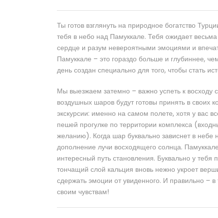
Ты готов взглянуть на природное богатство Турци
тебя в небо над Памуккале. Тебя ожидает весьма
сердце и разум невероятными эмоциями и впечат
Памуккале – это гораздо больше и глубиннее, чем
день создан специально для того, чтобы стать ис
Мы выезжаем затемно – важно успеть к восходу с
воздушных шаров будут готовы принять в своих 
экскурсии: именно на самом полете, хотя у вас в
пешей прогулке по территории комплекса (входн
желанию). Когда шар буквально зависнет в небе
дополнение лучи восходящего солнца. Памуккале
интересный путь становления. Буквально у тебя 
тончащий слой кальция вновь нежно укроет верш
сдержать эмоции от увиденного. И правильно – в
своим чувствам!