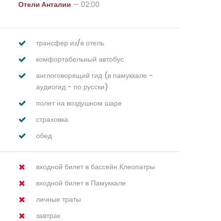
Отели Анталии
— 02:00
трансфер из/в отель
комфортабельный автобус
англоговорящий гид (в памуккале -
аудиогид - по русски)
полет на воздушном шаре
страховка
обед
входной билет в бассейн Клеопатры
входной билет в Памуккале
личные траты
завтрак