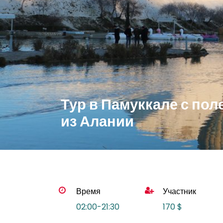
Тур в Памуккале с по
из Алании
Время
Участник
02:00-21:30
170 $