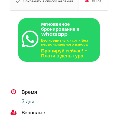
Cохранить в список желаний
8073
Мгновенное
бронирование в
Whatsapp
Без кредитных карт - Без
первоначального взноса
Бронируй сейчас! -
Плати в день тура
Время
3 дня
Взрослые