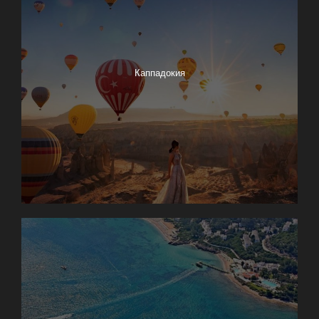
Каппадокия