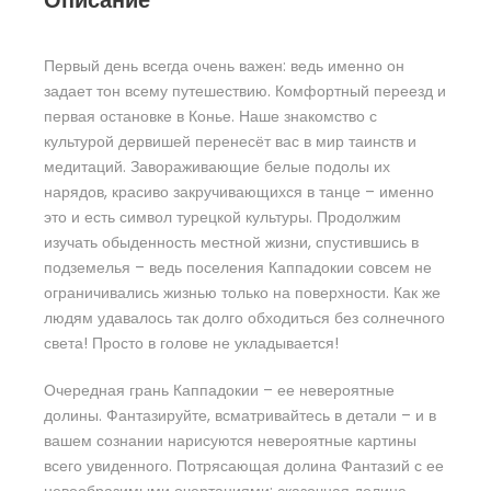
Первый день всегда очень важен: ведь именно он
задает тон всему путешествию. Комфортный переезд и
первая остановке в Конье. Наше знакомство с
культурой дервишей перенесёт вас в мир таинств и
медитаций. Завораживающие белые подолы их
нарядов, красиво закручивающихся в танце – именно
это и есть символ турецкой культуры. Продолжим
изучать обыденность местной жизни, спустившись в
подземелья – ведь поселения Каппадокии совсем не
ограничивались жизнью только на поверхности. Как же
людям удавалось так долго обходиться без солнечного
света! Просто в голове не укладывается!
Очередная грань Каппадокии – ее невероятные
долины. Фантазируйте, всматривайтесь в детали – и в
вашем сознании нарисуются невероятные картины
всего увиденного. Потрясающая долина Фантазий с ее
невообразимыми очертаниями; сказочная долина