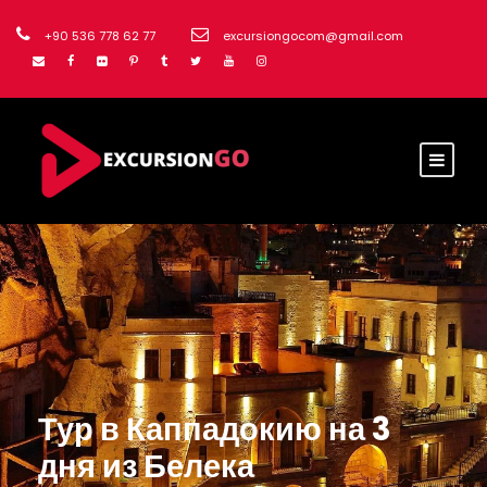
+90 536 778 62 77
excursiongocom@gmail.com
Тур в Каппадокию на 3
дня из Белека