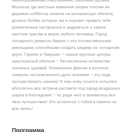
Монахов, где местные изваяния скорее похожи не
деревню хоббитов, нежели на монашескую обитель;
долина Любви, которая так и норовит привить тебе
романтичные настроения и задуматься о самом
светлом чувстве в жизни любого человека. Город
гончарного ремесла Аванос с его потомственными
умельцами, способными создать шедевр на гончарном
круге; Гёреме и Чавушин – самые крупные центры
христианской обители – бесчисленное количество
скальных церквей. Уникальные фрески и росписи,
символы несломленного духа человека – это надо
прочувствовать самому! А тем, кому хочется испытать
абсолютно все: встреча рассвета под парад воздушных
шаров в Каппадокии – то, ради чего и затевалось все
твое путешествие! Это останется с тобой в памяти на
всю жизнь!
Программа