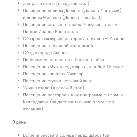
Завтрак в отеле (шведский стол)
Посещение долины Дервент (Долина Фантазий)
и долины Монахов (Долина Пашабаг);
Посещение скального города Чавушин, а также
Церкви Иоанна Крестителя
Обзорная экскурсия по городу гончаров — Аванос
Посещение гончарной мастерской
Обед в городе Аванос
Панорамная остановка в Долине Любви
Посещение «Музея под открытым небом Гереме»
Посещение крепости Учхисар
Посещение студии шелковой кожи
Ужин в отеле (шведский стол)
Посещение ресторана, шоу программа – «Ночь в
Каппадокии» (за дополнительную плату – по
желанию)
3 день:
Встреча рассвета солнца парад шаров (за