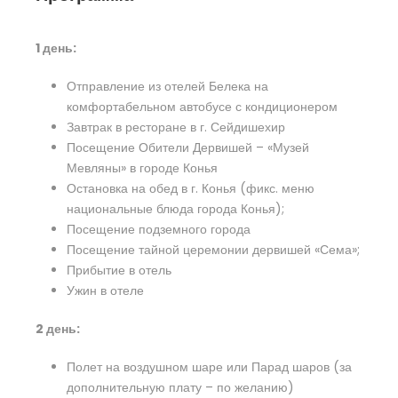
1 день:
Отправление из отелей Белека на
комфортабельном автобусе с кондиционером
Завтрак в ресторане в г. Сейдишехир
Посещение Обители Дервишей – «Музей
Мевляны» в городе Конья
Остановка на обед в г. Конья (фикс. меню
национальные блюда города Конья);
Посещение подземного города
Посещение тайной церемонии дервишей «Сема»;
Прибытие в отель
Ужин в отеле
2 день:
Полет на воздушном шаре или Парад шаров (за
дополнительную плату – по желанию)