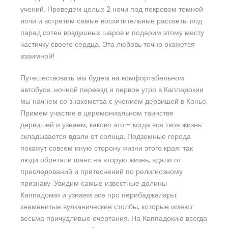
учений. Проведем целых 2 ночи под покровом темной
ночи и встретим самые восхитительные рассветы под
парад сотен воздушных шаров и подарим этому месту
частичку своего сердца. Эта любовь точно окажется
взаимной!
Путешествовать мы будем на комфортабельном
автобусе: ночной переезд и первое утро в Каппадокии
мы начнем со знакомства с учением дервишей в Конье.
Примем участие в церемониальном таинстве
дервишей и узнаем, каково это – когда вся твоя жизнь
складывается вдали от солнца. Подземные города
покажут совсем иную сторону жизни этого края: так
люди обретали шанс на вторую жизнь, вдали от
преследований и притеснений по религиозному
признаку. Увидим самые известные долины
Каппадокии и узнаем все про перибаджалары:
знаменитые вулканические столбы, которые имеют
весьма причудливые очертания. На Каппадокию всегда