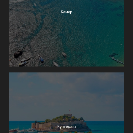
Кемер
Кушадасы