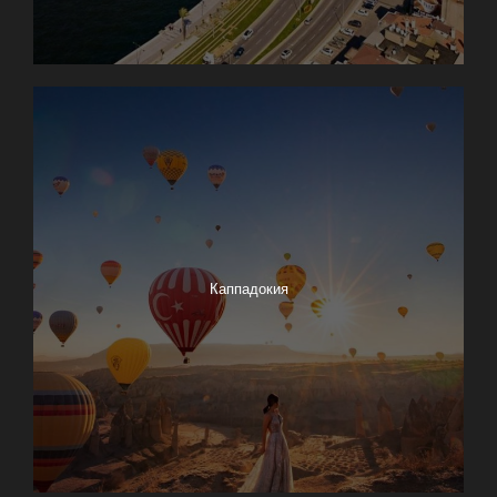
Каппадокия