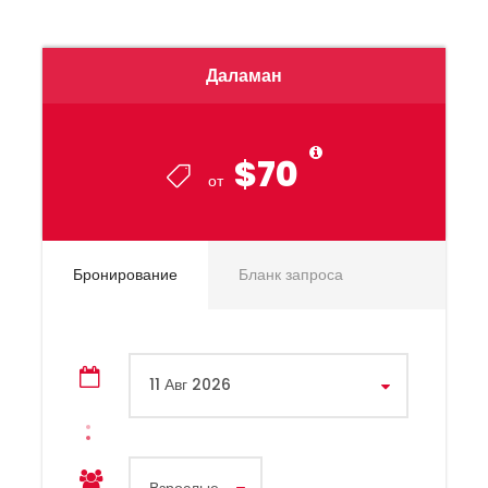
Даламан
$70
от
Бронирование
Бланк запроса