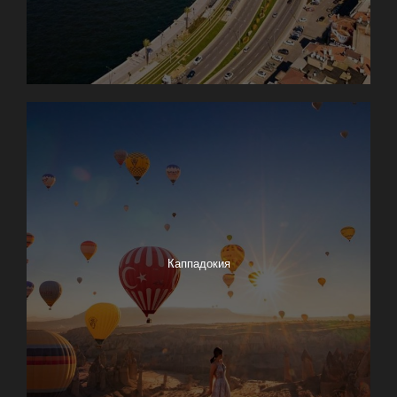
Каппадокия