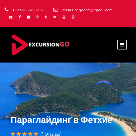
+90 536 778 62 77
excursiongocom@gmail.com
Параглайдинг в Фетхие
(1 Отзывы)