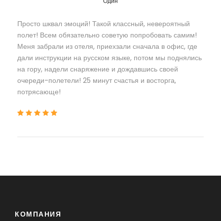
Один
Просто шквал эмоций! Такой классный, невероятный
полет! Всем обязательно советую попробовать самим!
Меня забрали из отеля, приехзали сначала в офис, где
дали инструкции на русском языке, потом мы поднялись
на гору, надели снаряжение и дождавшись своей
очереди-полетели! 25 минут счастья и восторга,
потрясающе!
КОМПАНИЯ