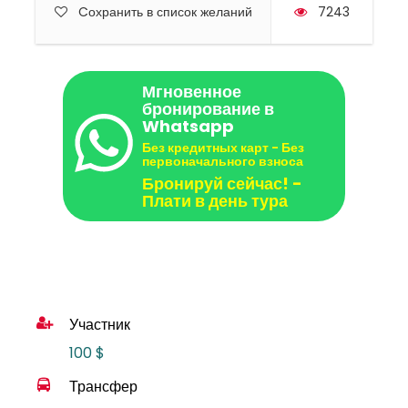
Cохранить в список желаний
7243
Мгновенное
бронирование в
Whatsapp
Без кредитных карт - Без
первоначального взноса
Бронируй сейчас! -
Плати в день тура
Участник
100 $
Трансфер