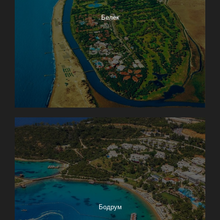
Белек
Бодрум