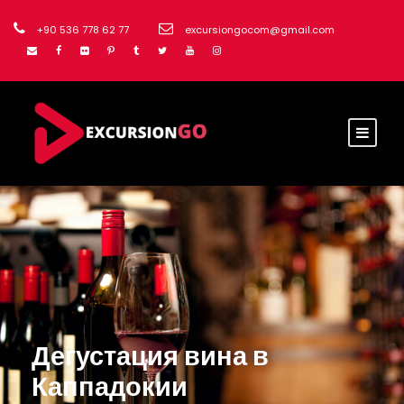
+90 536 778 62 77
excursiongocom@gmail.com
Дегустация вина в
Каппадокии