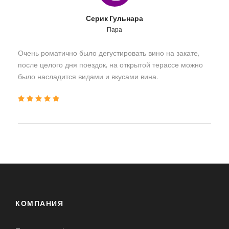
Серик Гульнара
Пара
Очень роматично было дегустировать вино на закате,
после целого дня поездок, на открытой терассе можно
было насладится видами и вкусами вина.
КОМПАНИЯ