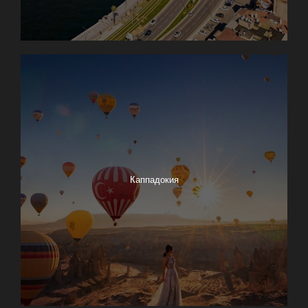
Каппадокия