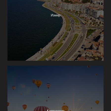
Измир
Каппадокия