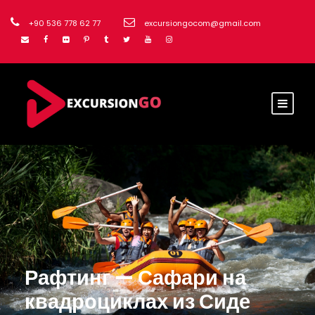
+90 536 778 62 77
excursiongocom@gmail.com
Рафтинг — Сафари на
квадроциклах из Сиде