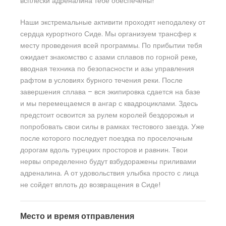
всплески адреналина тебе обеспечены!
Наши экстремальные активити проходят неподалеку от
сердца курортного Сиде. Мы организуем трансфер к
месту проведения всей программы. По прибытии тебя
ожидает знакомство с азами сплавов по горной реке,
вводная техника по безопасности и азы управления
рафтом в условиях бурного течения реки. После
завершения сплава – вся экипировка сдается на базе
и мы перемещаемся в ангар с квадроциклами. Здесь
предстоит освоится за рулем королей бездорожья и
попробовать свои силы в рамках тестового заезда. Уже
после которого последует поездка по проселочным
дорогам вдоль турецких просторов и равнин. Твои
нервы определенно будут взбудоражены приливами
адреналина. А от удовольствия улыбка просто с лица
не сойдет вплоть до возвращения в Сиде!
Место и время отправления