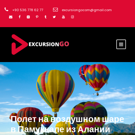
+90 536 778 62 77
excursiongocom@gmail.com
Полет на воздушном шаре
в Памуккале из Алании