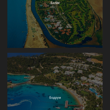
Белек
Бодрум