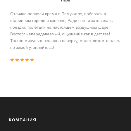
Пара
Отлично порвели время в Памуккале, побавали в
старинном городе и конечно, Ради чего и затевалась
поездка, полетали на настоящем воздушном шаре!
Восторг непередаваемый, ощущения как в детстве!
Только минус что холодно наверху, может летом теплее,
но зимой утепляйтесь!
КОМПАНИЯ