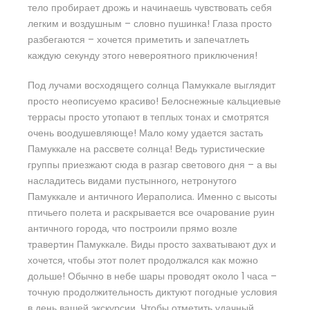
тело пробирает дрожь и начинаешь чувствовать себя
легким и воздушным – словно пушинка! Глаза просто
разбегаются – хочется приметить и запечатлеть
каждую секунду этого невероятного приключения!
Под лучами восходящего солнца Памуккале выглядит
просто неописуемо красиво! Белоснежные кальциевые
террасы просто утопают в теплых тонах и смотрятся
очень воодушевляюще! Мало кому удается застать
Памуккале на рассвете солнца! Ведь туристические
группы приезжают сюда в разгар светового дня – а вы
насладитесь видами пустынного, нетронутого
Памуккале и античного Иераполиса. Именно с высоты
птичьего полета и раскрывается все очарование руин
античного города, что построили прямо возле
травертин Памуккале. Виды просто захватывают дух и
хочется, чтобы этот полет продолжался как можно
дольше! Обычно в небе шары проводят около 1 часа –
точную продолжительность диктуют погодные условия
в день вашей экскурсии. Чтобы отметить удачный