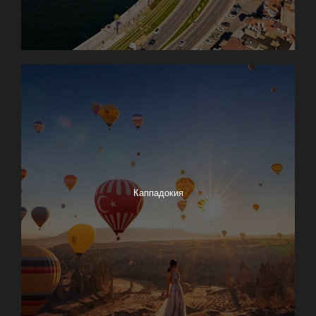
Каппадокия