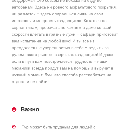
бездорожья. Это совсем не похоже на езду по
автобанам. Здесь ни ровного асфальтового покрытия,
ни разметок – здесь опираешься лишь на свои
инстинкты и мощность квадроцикла! Кататься по
серпантинам, проезжать по камням и даже со всей
скорости влетать в грязные лужи – сафари приготовит
вам испытания на любой вкус! И ты все из
преодолеешь с уверенностью в себе – ведь ты за
рулем такого рьяного зверя, как квадроцикл! И даже
если в пути вам повстречается трудность – наши
механики всегда придут вам на помощь и выручат в
нужный момент. Лучшего способа расслабиться на
отдыхе и не найти!
Важно
Тур может быть трудным для людей с