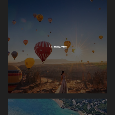
Каппадокия