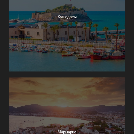
Кушадасы
Мармарис