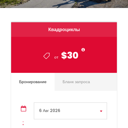
Квадроциклы
$30
от
Бронирование
Бланк запроса