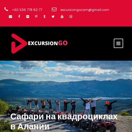
+90 536 778 62 77
excursiongocom@gmail.com
Сафари на квадроциклах
в Алании