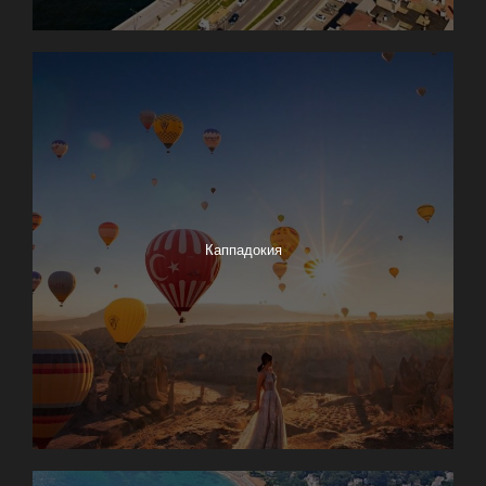
Каппадокия