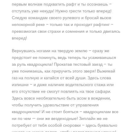
первым волнам подхватить рафт и ты осознаешь –
отступать уже некуда! Нужно грести только вперед!
Следую командам своего рулевого и бросай вызов
непокорной реке – только так и проходит рафтинг –
превозмогая свои страхи и сомнения и только двигаясь
вперед!
Вернувшись ногами на твердую землю – сразу же
предстоит ее покинуть, ведь теперь ты усаживаешься
за руль квадроцикла! Прокатав тестовый заезд – ты
уже понимаешь, как приручить этого зверя! Выжимай
газ на полную и катайся от всей души. Здесь слова
излишни – и даже наличие водительского стажа или
его отсутствие не смогут повлиять на твое сафари.
Здесь вовсе необязательно быть асом в вождении,
чтобы получить удовольствие от управления
квадроциклом! И не стоит бояться – квадроциклам все
ни по чем — они же вездеходные! Зиплайн же не
потребует от тебя особой сноровки – здесь буквально
ничего не нужно делать, чтобы полет прошел удачно!