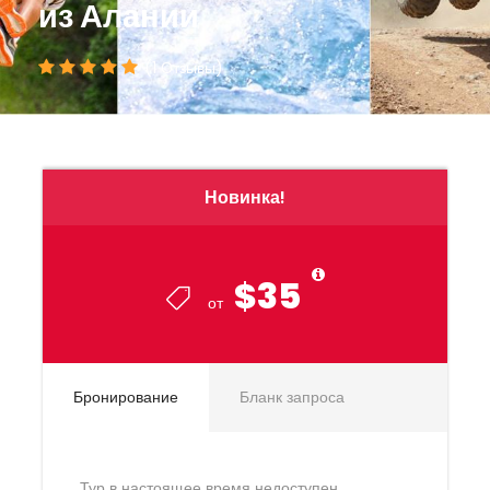
из Алании
(1 Отзывы)
Новинка!
$35
от
Бронирование
Бланк запроса
Тур в настоящее время недоступен.