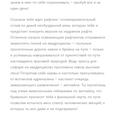
зачем в чем-то себя ограничивать – пробуй все и за
один день!
Сначала тебя ждет рафтинг: головокружительный
сплав по дикой необузданной реке, которую тебе и
предстоит покорить верхом на надувном рафте.
Отличное начало освежающим рафтингом отправимся
закреплять гонкой на квадроциклах — пыльные
проселочные дороги, камни и бревна на пути – только
и успеваешь изворачиваться от препятствий по пути
наслаждаясь красивой природой. Ведь трасса для
сафари на квадроциклах проложена сквозь высокие
леса! Потрепав себе нервы и настолько пресытившись
от всплесков адреналина – настанет очередь
завершающего развлечения – зиплайна. Ты пролетишь
над этими живописными пейзажами по зиплайну, что
буквально пронесет тебя к финишной черте, по пути
позволив испытать весь спектр человеческих эмоций, о
которых ты мог даже и не подозревать!