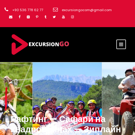
+90 536 778 62 77
excursiongocom@gmail.com
Рафтинг — Сафари на
квадроциклах — Зиплайн