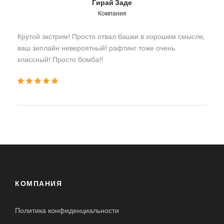
Гирай Заде
Компания
Крутой экстрим! Просто отвал башки в хорошем смысле,
ваш зиплайн невероятный! рафтинг тоже очень
классный! Просто бомба!!
КОМПАНИЯ
Политика конфиденциальности