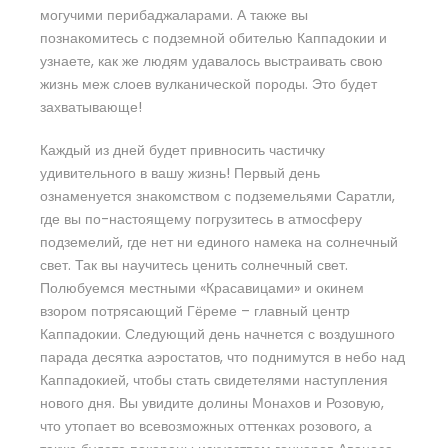
могучими перибаджаларами. А также вы
познакомитесь с подземной обителью Каппадокии и
узнаете, как же людям удавалось выстраивать свою
жизнь меж слоев вулканической породы. Это будет
захватывающе!
Каждый из дней будет привносить частичку
удивительного в вашу жизнь! Первый день
ознаменуется знакомством с подземельями Саратли,
где вы по-настоящему погрузитесь в атмосферу
подземелий, где нет ни единого намека на солнечный
свет. Так вы научитесь ценить солнечный свет.
Полюбуемся местными «Красавицами» и окинем
взором потрясающий Гёреме – главный центр
Каппадокии. Следующий день начнется с воздушного
парада десятка аэростатов, что поднимутся в небо над
Каппадокией, чтобы стать свидетелями наступления
нового дня. Вы увидите долины Монахов и Розовую,
что утопает во всевозможных оттенках розового, а