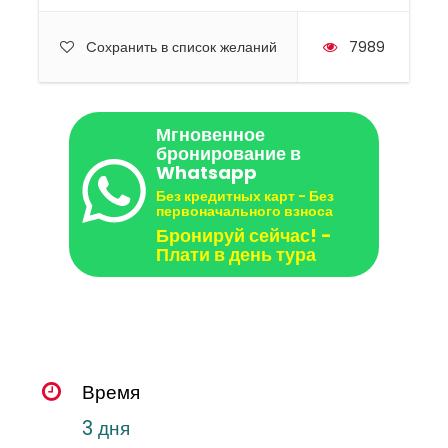
Cохранить в список желаний
7989
Мгновенное
бронирование в
Whatsapp
Без кредитных карт - Без
первоначального взноса
Бронируй сейчас! -
Плати в день тура
Время
3 дня