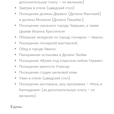
дополнительную плату – по желанию)
Завтрак в отеле (шведский стол)
Посещение долины Дервент (Долина Фантазий)
и долины Монахов (Долина Пашабаг);
Посещение скального города Чавушин, а также
Церкви Иоанна Крестителя
Обзорная экскурсия по городу гончаров — Аванос
Посещение гончарной мастерской
Обед в городе Аванос
Панорамная остановка в Долине Любви
Посещение «Музея под открытым небом Гереме»
Посещение крепости Учхисар
Посещение студии шелковой кожи
Ужин в отеле (шведский стол)
Посещение ресторана, шоу программа – «Ночь в
Каппадокии» (за дополнительную плату – по
желанию)
3 день: