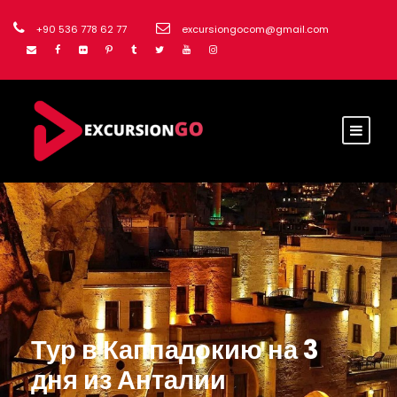
+90 536 778 62 77
excursiongocom@gmail.com
Тур в Каппадокию на 3
дня из Анталии