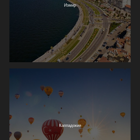
Измир
Каппадокия