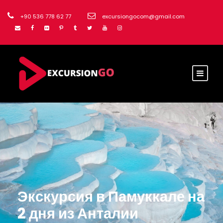
+90 536 778 62 77
excursiongocom@gmail.com
Экскурсия в Памуккале на
2 дня из Анталии