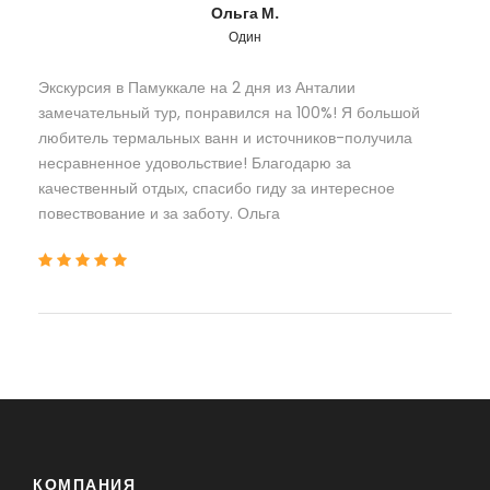
Ольга М.
Один
Экскурсия в Памуккале на 2 дня из Анталии
замечательный тур, понравился на 100%! Я большой
любитель термальных ванн и источников-получила
несравненное удовольствие! Благодарю за
качественный отдых, спасибо гиду за интересное
повествование и за заботу. Ольга
КОМПАНИЯ