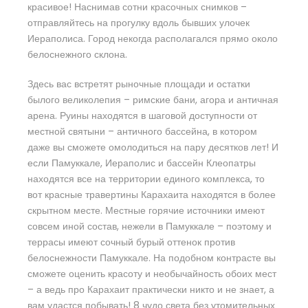
красивое! Наснимав сотни красочных снимков –
отправляйтесь на прогулку вдоль бывших улочек
Иераполиса. Город некогда располагался прямо около
белоснежного склона.
Здесь вас встретят рыночные площади и остатки
былого великолепия – римские бани, агора и античная
арена. Руины находятся в шаговой доступности от
местной святыни – античного бассейна, в котором
даже вы сможете омолодиться на пару десятков лет! И
если Памуккале, Иераполис и бассейн Клеопатры
находятся все на территории единого комплекса, то
вот красные травертины Карахаита находятся в более
скрытном месте. Местные горячие источники имеют
совсем иной состав, нежели в Памуккале – поэтому и
террасы имеют сочный бурый оттенок против
белоснежности Памуккале. На подобном контрасте вы
сможете оценить красоту и необычайность обоих мест
– а ведь про Карахаит практически никто и не знает, а
вам удастся побывать! 8 чудо света без утомительных