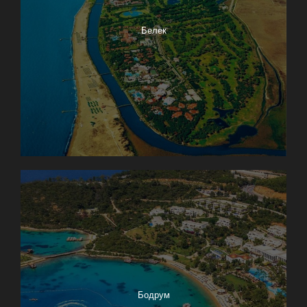
Белек
Бодрум