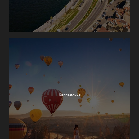
Каппадокия