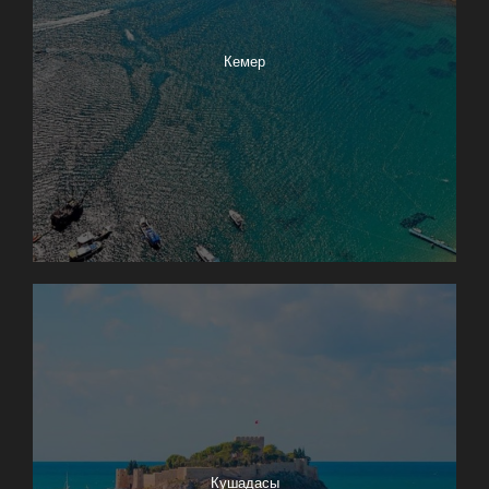
Кемер
Кушадасы