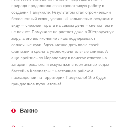
природа продолжала свою кропотливую работу в
создании Памуккале. Результатом стал огромнейший
белоснежный склон, усеянный кальциевым осадком: с
виду — снежная гора, а на самом деле – снегом там и
не пахнет. Памуккале не растает даже в 30-градусную
жару, а его великолепие лишь подчеркивают
солнечные лучи. Здесь можно дать волю своей
фантазии и сделать умопомрачительные снимки. А
еще пройтись по Иераполису в поисках ответов на
загадки прошлого, и искупаться в термальных водах
бассейна Клеопатры – настоящем райском
наслаждении на территории Памуккале! Это будет
грандиозное путешетсвие!
Важно