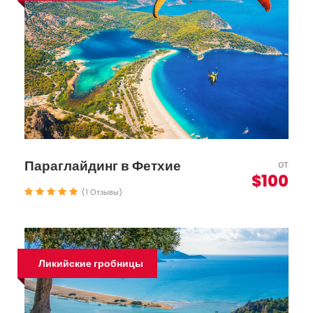
Параглайдинг в Фетхие
от
$100
(1 Отзывы)
Ликийские гробницы