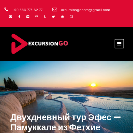
+90 536 778 62 77
excursiongocom@gmail.com
Двухдневный тур Эфес —
Памуккале из Фетхие