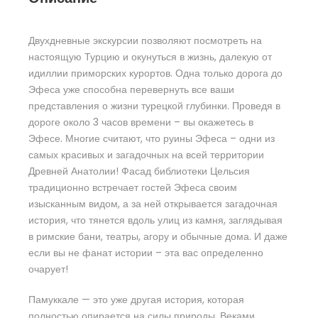
Двухдневные экскурсии позволяют посмотреть на
настоящую Турцию и окунуться в жизнь, далекую от
идиллии приморских курортов. Одна только дорога до
Эфеса уже способна перевернуть все ваши
представления о жизни турецкой глубинки. Проведя в
дороге около 3 часов времени – вы окажетесь в
Эфесе. Многие считают, что руины Эфеса – одни из
самых красивых и загадочных на всей территории
Древней Анатолии! Фасад библиотеки Цельсия
традиционно встречает гостей Эфеса своим
изысканным видом, а за ней открывается загадочная
история, что тянется вдоль улиц из камня, заглядывая
в римские бани, театры, агору и обычные дома. И даже
если вы не фанат истории – эта вас определенно
очарует!
Памуккале — это уже другая история, которая
полностью опирается на силы природы. Веками