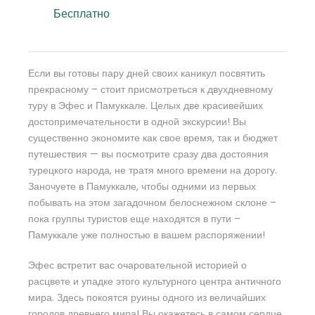
Бесплатно
Если вы готовы пару дней своих каникул посвятить
прекрасному – стоит присмотреться к двухдневному
туру в Эфес и Памуккале. Целых две красивейших
достопримечательности в одной экскурсии! Вы
существенно экономите как свое время, так и бюджет
путешествия — вы посмотрите сразу два достояния
турецкого народа, не тратя много времени на дорогу.
Заночуете в Памуккале, чтобы одними из первых
побывать на этом загадочном белоснежном склоне –
пока группы туристов еще находятся в пути –
Памуккале уже полностью в вашем распоряжении!
Эфес встретит вас очаровательной историей о
расцвете и упадке этого культурного центра античного
мира. Здесь покоятся руины одного из величайших
городов древнего мира! Вы окажетесь в самом сердце