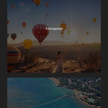
Каппадокия