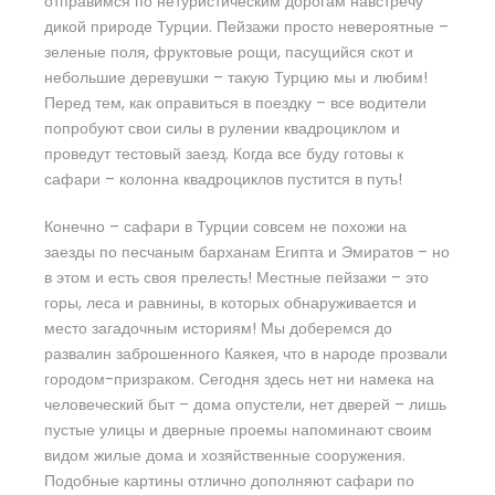
отправимся по нетуристическим дорогам навстречу
дикой природе Турции. Пейзажи просто невероятные –
зеленые поля, фруктовые рощи, пасущийся скот и
небольшие деревушки – такую Турцию мы и любим!
Перед тем, как оправиться в поездку – все водители
попробуют свои силы в рулении квадроциклом и
проведут тестовый заезд. Когда все буду готовы к
сафари – колонна квадроциклов пустится в путь!
Конечно – сафари в Турции совсем не похожи на
заезды по песчаным барханам Египта и Эмиратов – но
в этом и есть своя прелесть! Местные пейзажи – это
горы, леса и равнины, в которых обнаруживается и
место загадочным историям! Мы доберемся до
развалин заброшенного Каякея, что в народе прозвали
городом-призраком. Сегодня здесь нет ни намека на
человеческий быт – дома опустели, нет дверей – лишь
пустые улицы и дверные проемы напоминают своим
видом жилые дома и хозяйственные сооружения.
Подобные картины отлично дополняют сафари по