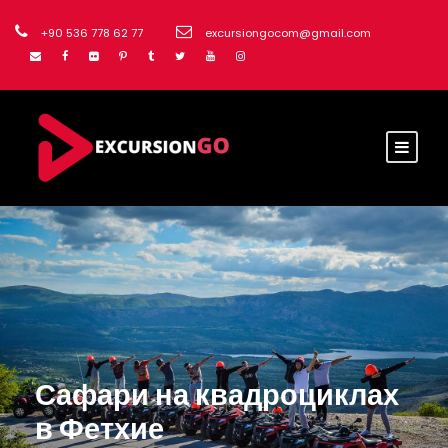
+90 536 778 62 77
excursiongocom@gmail.com
Сафари на квадроциклах
в Фетхие