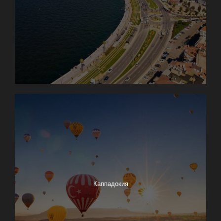
Каппадокия