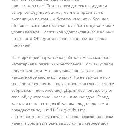
привлекательнее! Пока вы находитесь в ожидании
вечерней шоу-программы, можно отправиться в
экспедицию по лучшим бутикам именитых брендов.
Шопинг – неотъемлемая часть любого отпуска, и если
улочки Кемера – сплошное удовольствие, то в ночных
огнях Land Of Legends шопинг становится в разы
приятнее!
На территории парка также работает масса кофеен,
кафетериев и различных ресторанов. Если вы успели
нагулять аппетит – то на улицах парка вы точно
найдете себе местечко по вкусу. Но не забудьте про
главное мероприятие, ради которого мы здесь сегодня
собрались – вечернее шоу. Держитесь неподалеку от
главной, центральной аллеи – именно вдоль Гранд
канала и поплывет целый караван лодок, где вам и
поведают тайну Land Of Legends. Под
аккомпанементы музыкального сопровождения лодки
начнут проплывать одна за другой, а лазерное шоу