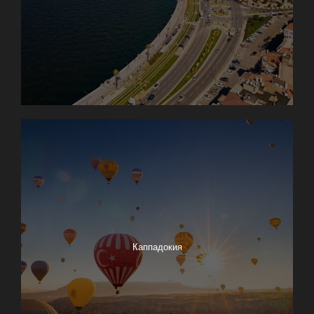
Каппадокия