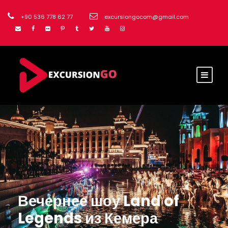
+90 536 778 62 77
excursiongocom@gmail.com
Вечернее шоу Land of
Legends из Кемера