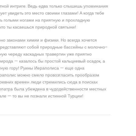
ятной интриге. Ведь едва только слышишь упоминания
ует увидеть это место своими глазами! А когда тебе
ить голыми ногами на приятную и прохладную
 что ты касаешься природной святыни!
о законами химии и физики. Но всегда хочется
 представляют собой природные бассейны с молочно-
ную череду каскадных травертин уже приятно
рирода — казалось бы простой кальциевый осадок, а
тную гору! Руины Иераполиса — еще одна
ераполис можно смело провозгласить прообразом
ревних времен люди стремились сюда в поисках
еопатра была убеждена в чудодейственности местных
але — то вы не познали истинной Турции!