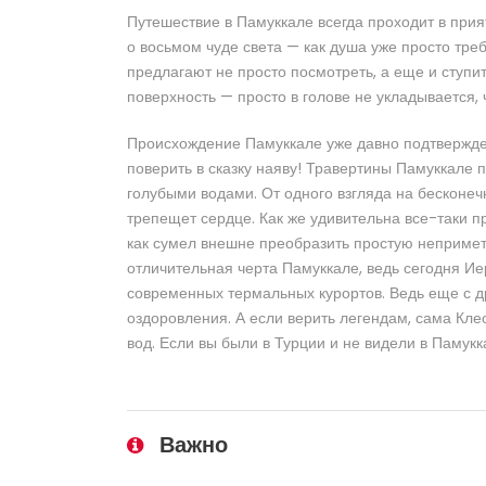
Путешествие в Памуккале всегда проходит в при
о восьмом чуде света — как душа уже просто треб
предлагают не просто посмотреть, а еще и ступ
поверхность — просто в голове не укладывается,
Происхождение Памуккале уже давно подтвержден
поверить в сказку наяву! Травертины Памуккале
голубыми водами. От одного взгляда на бесконеч
трепещет сердце. Как же удивительна все-таки п
как сумел внешне преобразить простую неприме
отличительная черта Памуккале, ведь сегодня И
современных термальных курортов. Ведь еще с д
оздоровления. А если верить легендам, сама Кл
вод. Если вы были в Турции и не видели в Памукк
Важно