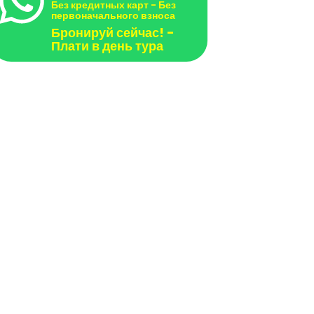
Без кредитных карт - Без
первоначального взноса
Бронируй сейчас! -
Плати в день тура