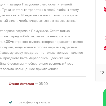
ции – загадка Памуккале с его ослепительной
 Турки настолько трепетны в своей любви к этому
удесам света. И ведь так сложно с этим поспорить –
жный склон, чтобы очароваться им на всю жизнь!
 первая встреча с Памуккале. Стоит только
 — как перед тобой открывается невероятное
а 400-метрового склона, которая поражает в самое
т случай, когда хочется скорее верить в чудесные
К вашему взору предстает не только монументальное
ы праздного быта Иераполиса. Здесь же нас
ейна Клеопатры — обязательно воспользуйтесь
дет весьма насыщенное приключение!
Отели Анталии
— 05:00
трансфер из/в отель