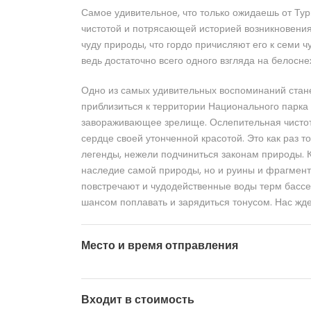
Самое удивительное, что только ожидаешь от Тур
чистотой и потрясающей историей возникновения.
чуду природы, что гордо причисляют его к семи ч
ведь достаточно всего одного взгляда на белосне
Одно из самых удивительных воспоминаний станет
приблизиться к территории Национального парка
завораживающее зрелище. Ослепительная чистот
сердце своей утонченной красотой. Это как раз то
легенды, нежели подчиниться законам природы. 
наследие самой природы, но и руины и фрагмент
повстречают и чудодейственные воды терм басс
шансом поплавать и зарядиться тонусом. Нас ж
Место и время отправления
Входит в стоимость