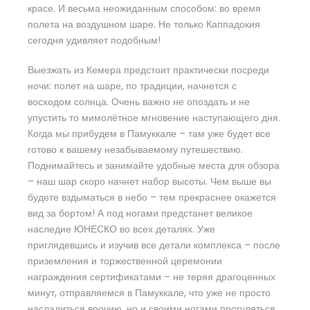
красе. И весьма неожиданным способом: во время
полета на воздушном шаре. Не только Каппадокия
сегодня удивляет подобным!
Выезжать из Кемера предстоит практически посреди
ночи: полет на шаре, по традиции, начнется с
восходом солнца. Очень важно не опоздать и не
упустить то мимолётное мгновение наступающего дня.
Когда мы прибудем в Памуккале – там уже будет все
готово к вашему незабываемому путешествию.
Поднимайтесь и занимайте удобные места для обзора
– наш шар скоро начнет набор высоты. Чем выше вы
будете вздыматься в небо – тем прекраснее окажется
вид за бортом! А под ногами предстанет великое
наследие ЮНЕСКО во всех деталях. Уже
приглядевшись и изучив все детали комплекса – после
приземления и торжественной церемонии
награждения сертификатами – не теряя драгоценных
минут, отправляемся в Памуккале, что уже не просто
насладиться воочию, но и своими ногами прогуляться