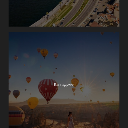
Каппадокия