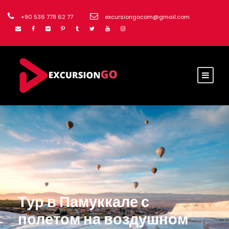
+90 536 778 62 77
excursiongocom@gmail.com
Тур в Памуккале с
полетом на воздушном