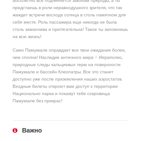
абсолютно все подчиняется законам природы, а ты
предстаешь в роли неравнодушного зрителя, что так
жаждет встречи восхода солнца в столь памятном для
себя месте. Роль пассажира еще никогда не была
столь заманчива и притягательна! Такое ты запомнишь
на всю жизнь!
Само Памуккале оправдает все твои ожидания более,
чем сполна! Наследие античного мира – Иераполис,
природные следы кальциевых терм на поверхности
Памуккале и бассейн Клеопатры. Все это станет
доступно уже после приземления наших аэростатов.
Входные билеты откроют вам доступ к территории
Национально парка и покажут тебе сокровища
Памуккале без прикрас!
Важно