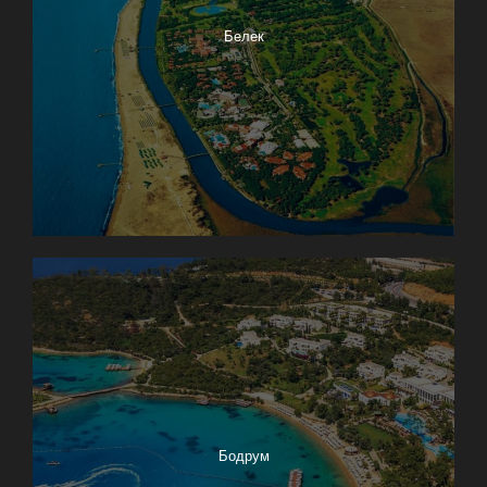
Белек
Бодрум