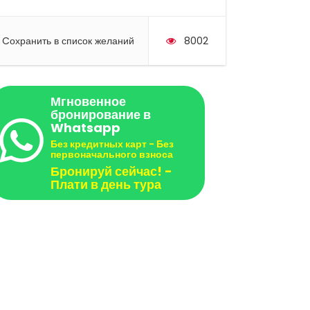
Cохранить в список желаний
8002
Мгновенное
бронирование в
Whatsapp
Без кредитных карт - Без
первоначального взноса
Бронируй сейчас! -
Плати в день тура