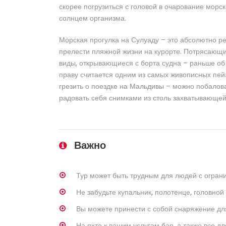
скорее погрузиться с головой в очарование морс
солнцем организма.
Морская прогулка на Сулуаду – это абсолютно ре
прелести пляжной жизни на курорте. Потрясающи
виды, открывающиеся с борта судна – раньше об
праву считается одним из самых живописных пей
грезить о поездке на Мальдивы – можно побалов
радовать себя снимками из столь захватывающей 
Важно
Тур может быть трудным для людей с огра
Не забудьте купальник, полотенце, головно
Вы можете принести с собой снаряжение дл
На яхте к вашим услугам бар, а также все 