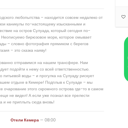
юдского любопытства – находится совсем недалеко от
твои каникулы по-настоящему изысканными и
ствие на остров Сулуада, который сегодня по-
 Неописуемо бирюзовое море, которое омывает
ады – словно фотография прямиком с берегов
азия – это сказка наяву!
зованно отправимся на нашем трансфере. Нам
дует подойти к нему со всей ответственностью.
 питьевой воды – и прогулка на Сулуаду рискует
ашем отдыхе в Кемере! Подплыв к Сулуаде – мы
се очарование этого скромного острова где-то в самом
еще не видел! А если уже познал все прелести
а и не приплыть сюда вновь!
Отели Кемера
— 08:00