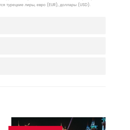
ся турецкие лиры, евро (EUR), доллары (USD).