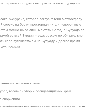
кой бирюзы и остудить пыл распаленного турецким
лакс-экскурсия, которая погрузит тебя в атмосферу
й сервис на борту, просторная яхта и невероятные
 этом можно было лишь мечтать. Сегодня Сулуада по
зажей во всей Турции – ведь совсем не обязательно
ать себя путешествием на Сулуаду и долгое время
дух поездки.
ниченными возможностями
й убор, головной убор и солнцезащитный крем
я снорклинга
для комфортного времяпрепровождения - туалет и душ