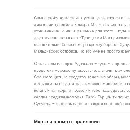
Самое райское местечко, уютно укрывшееся от л
акватории турецкого Кемера. Мы хотим сделать 
утонченными. И наше решение для этого – путеше
другому еще называют «Турецкими Мальдивами».
ослепительно белоснежную кромку берегов Сулу
Мальдивских островов. Но это уже не просто фант
Отплываем из порта Адрасана – туда мы органи
предстоит морское путешествие, а значит вам сле
Солнцезащитные средства, головные уборы, много
стать самым восхитительным воспоминанием о в
встанем на якоря и позволим тебе исследовать в
сердце средиземноморья. Такой Турции ты точно 
Сулуады – то очень сложно отказаться от соблазн
Место и время отправления