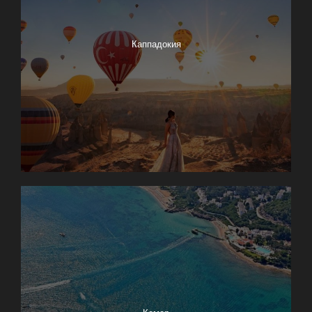
Каппадокия