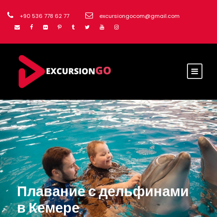
+90 536 778 62 77
excursiongocom@gmail.com
Плавание с дельфинами
в Кемере