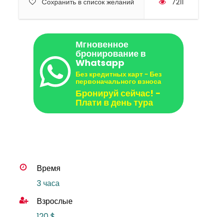
Cохранить в список желаний
7211
Мгновенное
бронирование в
Whatsapp
Без кредитных карт - Без
первоначального взноса
Бронируй сейчас! -
Плати в день тура
Время
3 часа
Взрослые
120 $