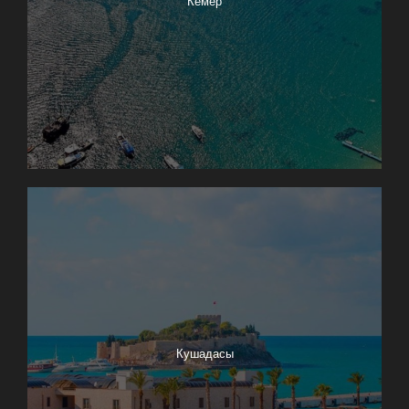
Кемер
Кушадасы