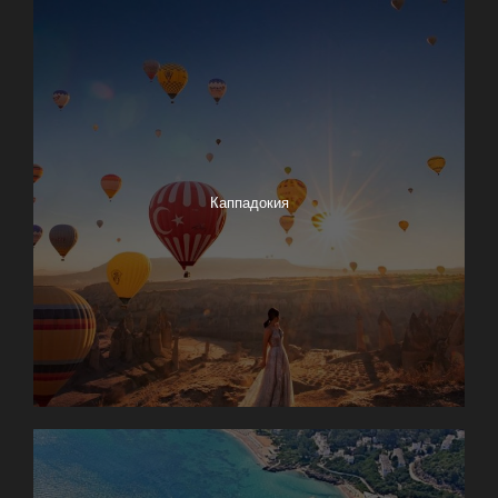
Каппадокия