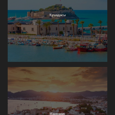
Кушадасы
Мармарис