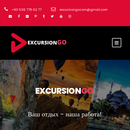
+90 536 778 62 77
excursiongocom@gmail.com
EXCURSION
GO
Ваш отдых - наша работа!