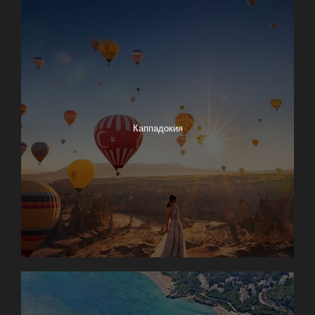
Каппадокия