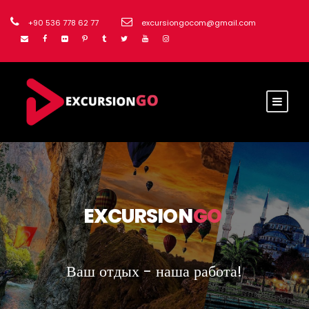
+90 536 778 62 77
excursiongocom@gmail.com
EXCURSION
GO
Ваш отдых - наша работа!