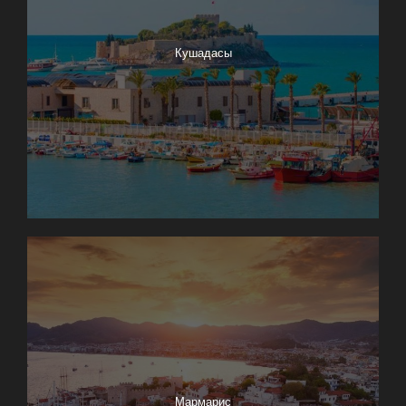
Кушадасы
Мармарис