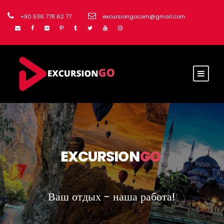
+90 536 778 62 77
excursiongocom@gmail.com
EXCURSION
GO
Ваш отдых - наша работа!