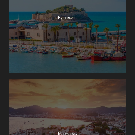
Кушадасы
Мармарис