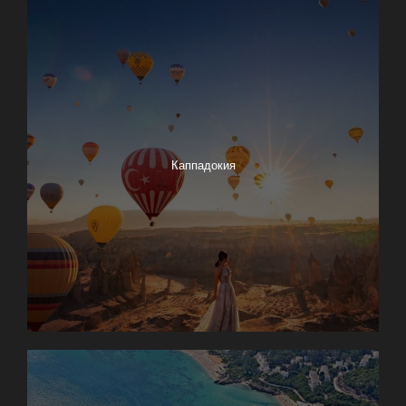
Каппадокия