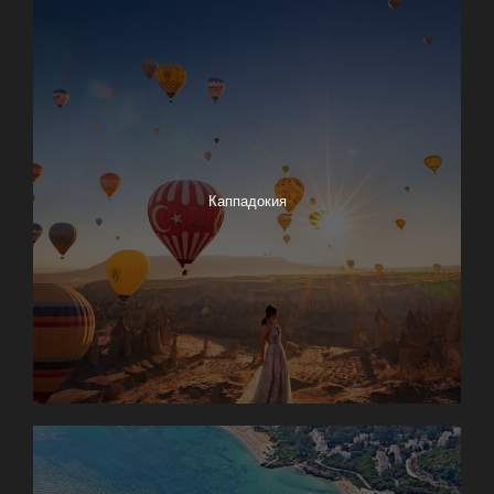
Каппадокия