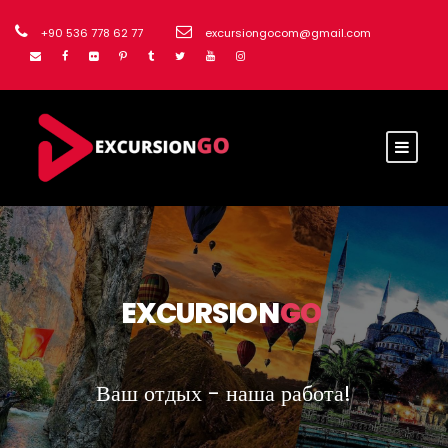
+90 536 778 62 77
excursiongocom@gmail.com
EXCURSION
GO
Ваш отдых - наша работа!