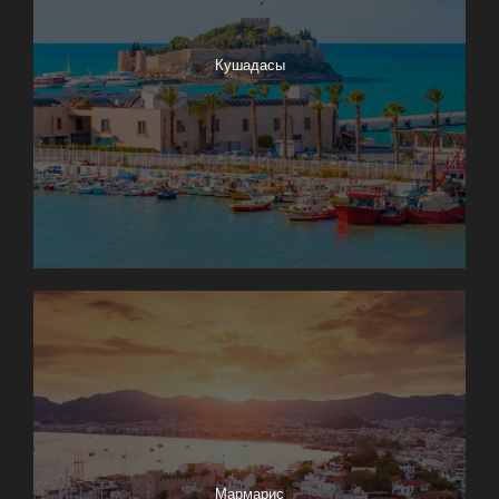
Кушадасы
Мармарис