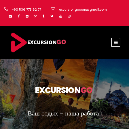
+90 536 778 62 77
excursiongocom@gmail.com
EXCURSION
GO
Ваш отдых - наша работа!