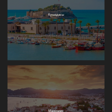
Кушадасы
Мармарис