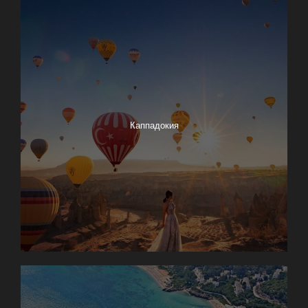
Каппадокия